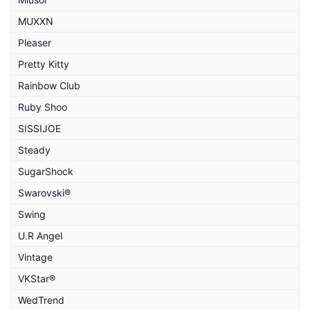
MUXXN
Pleaser
Pretty Kitty
Rainbow Club
Ruby Shoo
SISSIJOE
Steady
SugarShock
Swarovski®
Swing
U.R Angel
Vintage
VKStar®
WedTrend