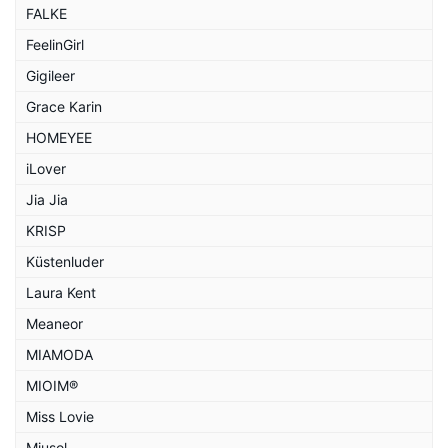
FALKE
FeelinGirl
Gigileer
Grace Karin
HOMEYEE
iLover
Jia Jia
KRISP
Küstenluder
Laura Kent
Meaneor
MIAMODA
MIOIM®
Miss Lovie
Miusol