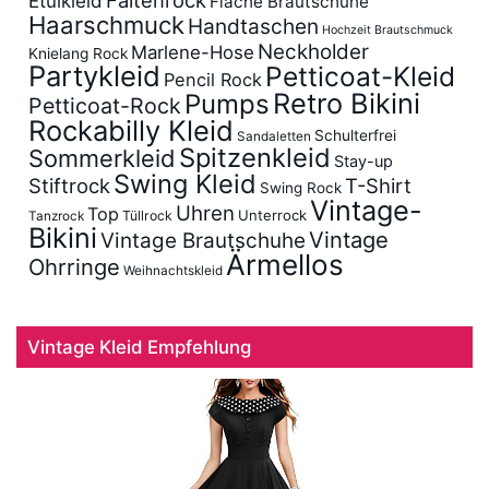
Faltenrock
Etuikleid
Flache Brautschuhe
Haarschmuck
Handtaschen
Hochzeit Brautschmuck
Neckholder
Marlene-Hose
Knielang Rock
Partykleid
Petticoat-Kleid
Pencil Rock
Retro Bikini
Pumps
Petticoat-Rock
Rockabilly Kleid
Schulterfrei
Sandaletten
Spitzenkleid
Sommerkleid
Stay-up
Swing Kleid
Stiftrock
T-Shirt
Swing Rock
Vintage-
Uhren
Top
Unterrock
Tüllrock
Tanzrock
Bikini
Vintage
Vintage Brautschuhe
Ärmellos
Ohrringe
Weihnachtskleid
Vintage Kleid Empfehlung