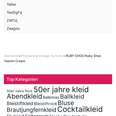
Yafex
YaoDgFa
ZAFUL
Zeagoo
Startseite
»
Produkte
»
Vintage-Schuhe
»
RUBY SHOO Ruby Shoo
Yasmin Cream
Top Kategorien
50er jahre kleid
50er-Jahre Rock
Abendkleid
Ballkleid
Ballerinas
Bluse
Bleistiftkleid
Bleistiftrock
Cocktailkleid
Brautjungfernkleid