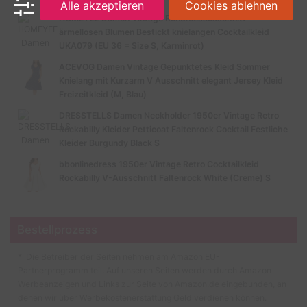
Alle akzeptieren
Cookies ablehnen
HOMEYEE Damen Vintage Rundhalsausschnitt
ärmellosen Blumen Bestickt knielangen Cocktailkleid
UKA079 (EU 36 = Size S, Karminrot)
ACEVOG Damen Vintage Gepunktetes Kleid Sommer
Knielang mit Kurzarm V Ausschnitt elegant Jersey Kleid
Freizeitkleid (M, Blau)
DRESSTELLS Damen Neckholder 1950er Vintage Retro
Rockabilly Kleider Petticoat Faltenrock Cocktail Festliche
Kleider Burgundy Black S
bbonlinedress 1950er Vintage Retro Cocktailkleid
Rockabilly V-Ausschnitt Faltenrock White (Creme) S
Bestellprozess
* Die Betreiber der Seiten nehmen am Amazon EU-
Partnerprogramm teil. Auf unseren Seiten werden durch Amazon
Werbeanzeigen und Links zur Seite von Amazon.de eingebunden, an
denen wir über Werbekostenerstattung Geld verdienen können.