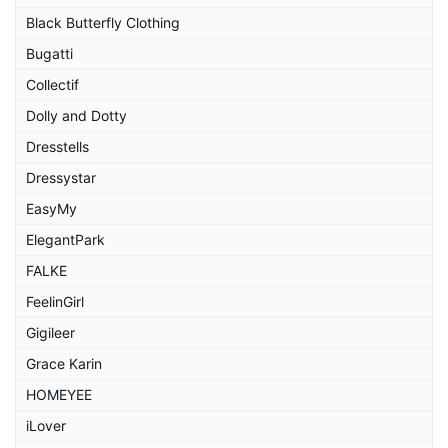
Black Butterfly Clothing
Bugatti
Collectif
Dolly and Dotty
Dresstells
Dressystar
EasyMy
ElegantPark
FALKE
FeelinGirl
Gigileer
Grace Karin
HOMEYEE
iLover