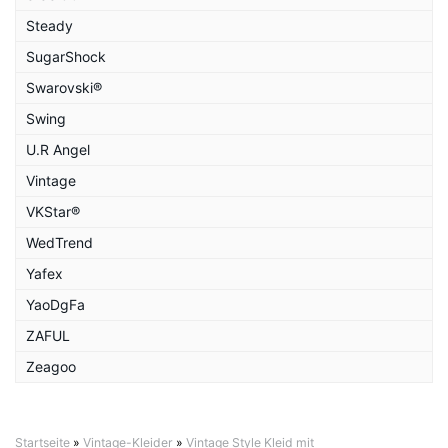
Steady
SugarShock
Swarovski®
Swing
U.R Angel
Vintage
VKStar®
WedTrend
Yafex
YaoDgFa
ZAFUL
Zeagoo
Startseite
»
Vintage-Kleider
»
Vintage Style Kleid mit