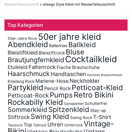
Wasserfallausschnitt
»
sheego Style Kleid mit Wasserfallausschnitt
Top Kategorien
50er jahre kleid
50er-Jahre Rock
Abendkleid
Ballkleid
Ballerinas
Bluse
Bleistiftkleid
Bleistiftrock
Cocktailkleid
Brautjungfernkleid
Faltenrock
Etuikleid
Flache Brautschuhe
Haarschmuck
Handtaschen
Hochzeit Brautschmuck
Neckholder
Marlene-Hose
Knielang Rock
Partykleid
Petticoat-Kleid
Pencil Rock
Retro Bikini
Pumps
Petticoat-Rock
Rockabilly Kleid
Schulterfrei
Sandaletten
Spitzenkleid
Sommerkleid
Stay-up
Swing Kleid
Stiftrock
T-Shirt
Swing Rock
Vintage-
Uhren
Top
Unterrock
Tüllrock
Tanzrock
Bikini
Vintage
Vintage Brautschuhe