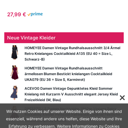
27,99 €
Neue Vintage Kleider
HOMEYEE Damen Vintage Rundhalsausschnitt 3/4 Ärmel
Retro Knielanges Cocktailkleid A135 (EU 40 = Size L,
Schwarz-B)
HOMEYEE Damen Vintage Rundhalsausschnitt
ärmellosen Blumen Bestickt knielangen Cocktailkleid
UKA079 (EU 36 = Size S, Karminrot)
ACEVOG Damen Vintage Gepunktetes Kleid Sommer
Knielang mit Kurzarm V Ausschnitt elegant Jersey Kleid
Freizeitkleid (M, Blau)
DRESSTELLS Damen Neckholder 1950er Vintage Retro
Wir nutzen Cookies auf unserer Website. Einige von ihnen sind
Rockabilly Kleider Petticoat Faltenrock Cocktail Festliche
essenziell, während andere uns helfen, diese Website und Ihre
Kleider Burgundy Black S
Erfahrung zu verbessern. Weitere Informationen zu Cookies