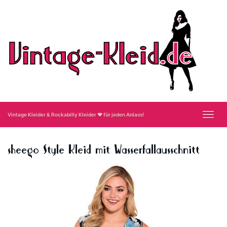
Skip
to
main
content
Toggl
Vintage Kleider & Rockabilly Kleider ❤ für jeden Anlass!
navig
sheego Style Kleid mit Wasserfallausschnitt