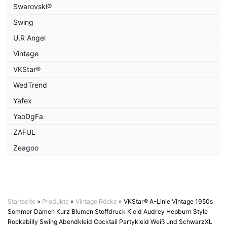
Swarovski®
Swing
U.R Angel
Vintage
VKStar®
WedTrend
Yafex
YaoDgFa
ZAFUL
Zeagoo
Startseite
»
Produkte
»
Vintage Röcke
»
VKStar® A-Linie Vintage 1950s
Sommer Damen Kurz Blumen Stoffdruck Kleid Audrey Hepburn Style
Rockabilly Swing Abendkleid Cocktail Partykleid Weiß und SchwarzXL