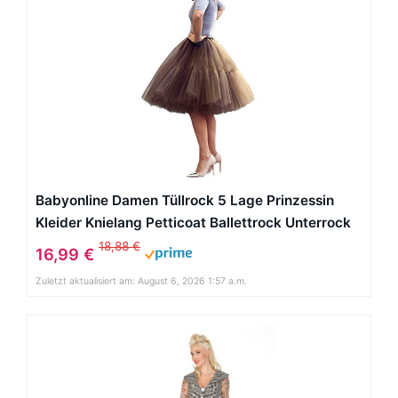
Babyonline Damen Tüllrock 5 Lage Prinzessin
Kleider Knielang Petticoat Ballettrock Unterrock
Pettiskirt Swing One Size
18,88 €
16,99 €
Zuletzt aktualisiert am: August 6, 2026 1:57 a.m.