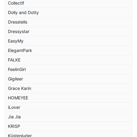
Collectif
Dolly and Dotty
Dresstells
Dressystar
EasyMy
ElegantPark
FALKE
FeelinGirl
Gigileer
Grace Karin
HOMEYEE
iLover
Jia Jia
KRISP
Küstenluder