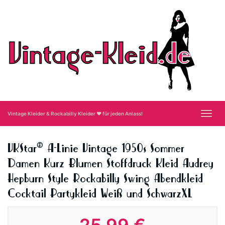
Skip
to
main
content
Toggl
Vintage Kleider & Rockabilly Kleider ❤ für jeden Anlass!
navig
VKStar® A-Linie Vintage 1950s Sommer
Damen Kurz Blumen Stoffdruck Kleid Audrey
Hepburn Style Rockabilly Swing Abendkleid
Cocktail Partykleid Weiß und SchwarzXL