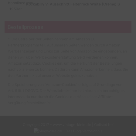
Rockabilly V-Ausschnitt Faltenrock White (Creme) S
Bestellprozess
* Die Betreiber der Seiten nehmen am Amazon EU-
Partnerprogramm teil. Auf unseren Seiten werden durch Amazon
Werbeanzeigen und Links zur Seite von Amazon.de eingebunden, an
denen wir über Werbekostenerstattung Geld verdienen können.
Amazon setzt dazu Cookies ein, um die Herkunft der Bestellungen
nachvollziehen zu können. Dadurch kann Amazon erkennen, dass Sie
den Partnerlink auf unserer Website geklickt haben.
Die Speicherung von “Amazon-Cookies” erfolgt auf Grundlage von
Art. 6 lit. f DSGVO. Der Websitebetreiber hat hieran ein berechtigtes
Interesse, da nur durch die Cookies die Höhe seiner Affiliate-
Vergütung feststellbar ist.
Copyright 2017 - www.vintage-kleid.de | Gelistet bei