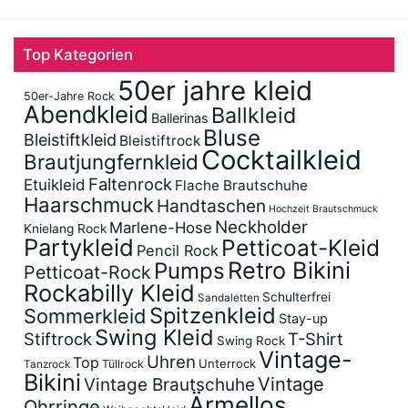
Top Kategorien
50er jahre kleid
50er-Jahre Rock
Abendkleid
Ballkleid
Ballerinas
Bluse
Bleistiftkleid
Bleistiftrock
Cocktailkleid
Brautjungfernkleid
Faltenrock
Etuikleid
Flache Brautschuhe
Haarschmuck
Handtaschen
Hochzeit Brautschmuck
Neckholder
Marlene-Hose
Knielang Rock
Partykleid
Petticoat-Kleid
Pencil Rock
Retro Bikini
Pumps
Petticoat-Rock
Rockabilly Kleid
Schulterfrei
Sandaletten
Spitzenkleid
Sommerkleid
Stay-up
Swing Kleid
Stiftrock
T-Shirt
Swing Rock
Vintage-
Uhren
Top
Unterrock
Tüllrock
Tanzrock
Bikini
Vintage
Vintage Brautschuhe
Ärmellos
Ohrringe