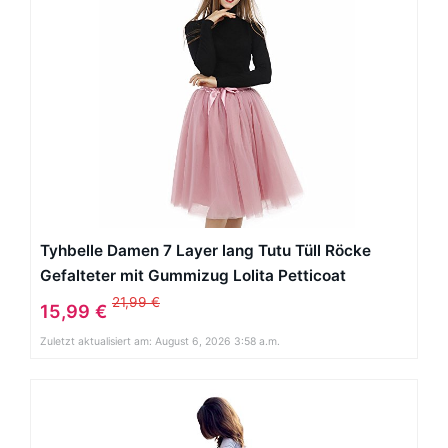
Tyhbelle Damen 7 Layer lang Tutu Tüll Röcke
Gefalteter mit Gummizug Lolita Petticoat
Tuturock (Mauverot)
21,99 €
15,99 €
Zuletzt aktualisiert am: August 6, 2026 3:58 a.m.