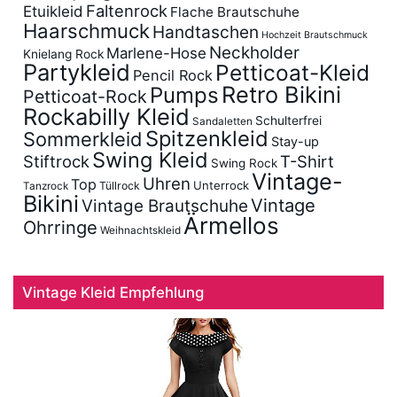
Faltenrock
Etuikleid
Flache Brautschuhe
Haarschmuck
Handtaschen
Hochzeit Brautschmuck
Neckholder
Marlene-Hose
Knielang Rock
Partykleid
Petticoat-Kleid
Pencil Rock
Retro Bikini
Pumps
Petticoat-Rock
Rockabilly Kleid
Schulterfrei
Sandaletten
Spitzenkleid
Sommerkleid
Stay-up
Swing Kleid
Stiftrock
T-Shirt
Swing Rock
Vintage-
Uhren
Top
Unterrock
Tüllrock
Tanzrock
Bikini
Vintage
Vintage Brautschuhe
Ärmellos
Ohrringe
Weihnachtskleid
Vintage Kleid Empfehlung