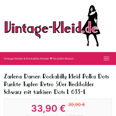
Skip
to
main
content
Toggl
Vintage Kleider & Rockabilly Kleider ❤ für jeden Anlass!
navig
Zarlena Damen Rockabilly Kleid Polka Dots
Punkte Tupfen Retro 50er Neckholder
Schwarz mit türkisen Dots L 633–L
39,90 €
33,90 €