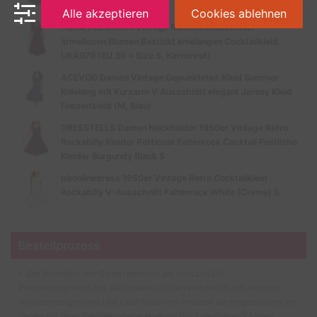
Schwarz-B)
Alle akzeptieren
Cookies ablehnen
HOMEYEE Damen Vintage Rundhalsausschnitt
ärmellosen Blumen Bestickt knielangen Cocktailkleid
UKA079 (EU 36 = Size S, Karminrot)
ACEVOG Damen Vintage Gepunktetes Kleid Sommer
Knielang mit Kurzarm V Ausschnitt elegant Jersey Kleid
Freizeitkleid (M, Blau)
DRESSTELLS Damen Neckholder 1950er Vintage Retro
Rockabilly Kleider Petticoat Faltenrock Cocktail Festliche
Kleider Burgundy Black S
bbonlinedress 1950er Vintage Retro Cocktailkleid
Rockabilly V-Ausschnitt Faltenrock White (Creme) S
Bestellprozess
* Die Betreiber der Seiten nehmen am Amazon EU-
Partnerprogramm teil. Auf unseren Seiten werden durch Amazon
Werbeanzeigen und Links zur Seite von Amazon.de eingebunden, an
denen wir über Werbekostenerstattung Geld verdienen können.