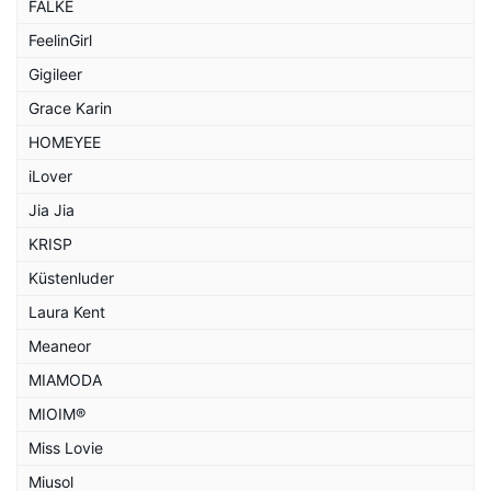
FALKE
FeelinGirl
Gigileer
Grace Karin
HOMEYEE
iLover
Jia Jia
KRISP
Küstenluder
Laura Kent
Meaneor
MIAMODA
MIOIM®
Miss Lovie
Miusol