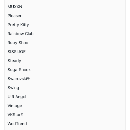
MUXXN
Pleaser
Pretty Kitty
Rainbow Club
Ruby Shoo
SISSIJOE
Steady
SugarShock
Swarovski®
Swing
U.R Angel
Vintage
VKStar®
WedTrend