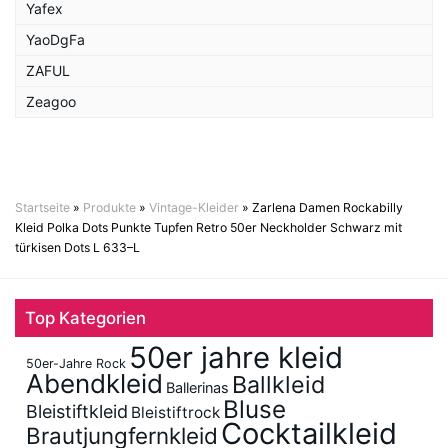
Yafex
YaoDgFa
ZAFUL
Zeagoo
Startseite
»
Produkte
»
Vintage-Kleider
»
Zarlena Damen Rockabilly
Kleid Polka Dots Punkte Tupfen Retro 50er Neckholder Schwarz mit
türkisen Dots L 633–L
Top Kategorien
50er jahre kleid
50er-Jahre Rock
Abendkleid
Ballkleid
Ballerinas
Bluse
Bleistiftkleid
Bleistiftrock
Cocktailkleid
Brautjungfernkleid