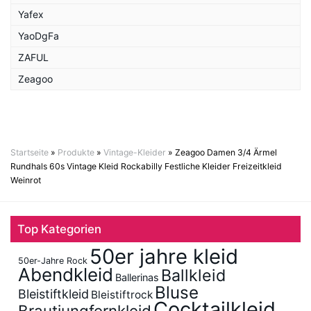
Yafex
YaoDgFa
ZAFUL
Zeagoo
Startseite
»
Produkte
»
Vintage-Kleider
»
Zeagoo Damen 3/4 Ärmel
Rundhals 60s Vintage Kleid Rockabilly Festliche Kleider Freizeitkleid
Weinrot
Top Kategorien
50er jahre kleid
50er-Jahre Rock
Abendkleid
Ballkleid
Ballerinas
Bluse
Bleistiftkleid
Bleistiftrock
Cocktailkleid
Brautjungfernkleid