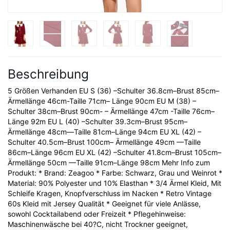
Beschreibung
5 Größen Verhanden EU S (36) –Schulter 36.8cm–Brust 85cm–
Ärmellänge 46cm-Taille 71cm– Länge 90cm EU M (38) –
Schulter 38cm–Brust 90cm- – Ärmellänge 47cm -Taille 76cm–
Länge 92m EU L (40) –Schulter 39.3cm–Brust 95cm–
Ärmellänge 48cm—Taille 81cm–Länge 94cm EU XL (42) –
Schulter 40.5cm–Brust 100cm– Ärmellänge 49cm —Taille
86cm–Länge 96cm EU XL (42) –Schulter 41.8cm–Brust 105cm–
Ärmellänge 50cm —Taille 91cm–Länge 98cm Mehr Info zum
Produkt: * Brand: Zeagoo * Farbe: Schwarz, Grau und Weinrot *
Material: 90% Polyester und 10% Elasthan * 3/4 Ärmel Kleid, Mit
Schleife Kragen, Knopfverschluss im Nacken * Retro Vintage
60s Kleid mit Jersey Qualität * Geeignet für viele Anlässe,
sowohl Cocktailabend oder Freizeit * Pflegehinweise:
Maschinenwäsche bei 40?C, nicht Trockner geeignet,