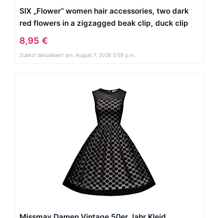
SIX „Flower“ women hair accessories, two dark
red flowers in a zigzagged beak clip, duck clip
hair slides, brooch (329-705)
8,95 €
Zuletzt aktualisiert am: August 7, 2026 5:59 p.m.
Missmay Damen Vintage 50er Jahr Kleid