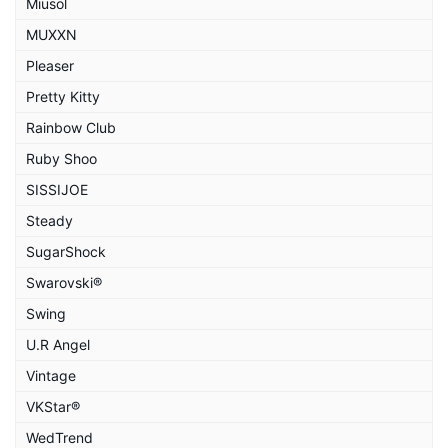
Miusol
MUXXN
Pleaser
Pretty Kitty
Rainbow Club
Ruby Shoo
SISSIJOE
Steady
SugarShock
Swarovski®
Swing
U.R Angel
Vintage
VKStar®
WedTrend