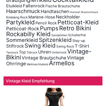
Faltenrock
Etuikleid
Flache Brautschuhe
Haarschmuck
Handtaschen
Hochzeit Brautschmuck
Neckholder
Marlene-Hose
Knielang Rock
Partykleid
Petticoat-Kleid
Pencil Rock
Retro Bikini
Pumps
Petticoat-Rock
Rockabilly Kleid
Schulterfrei
Sandaletten
Spitzenkleid
Sommerkleid
Stay-up
Swing Kleid
Stiftrock
T-Shirt
Swing Rock
Vintage-
Uhren
Top
Unterrock
Tüllrock
Tanzrock
Bikini
Vintage
Vintage Brautschuhe
Ärmellos
Ohrringe
Weihnachtskleid
Vintage Kleid Empfehlung