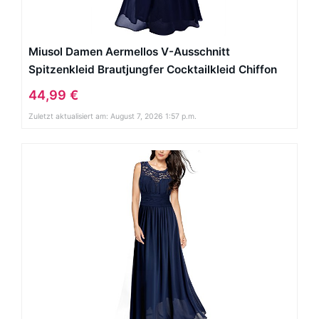
Miusol Damen Aermellos V-Ausschnitt
Spitzenkleid Brautjungfer Cocktailkleid Chiffon
Faltenrock Langes Kleid Dunkelblau Groesse
44,99 €
48/XXL
Zuletzt aktualisiert am: August 7, 2026 1:57 p.m.