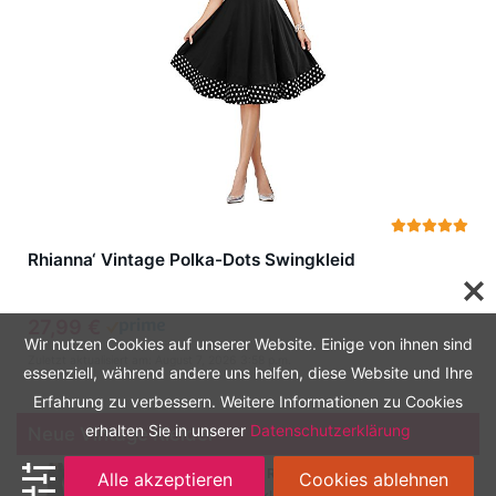
Rhianna‘ Vintage Polka-Dots Swingkleid
27,99 €
Wir nutzen Cookies auf unserer Website. Einige von ihnen sind
Zuletzt aktualisiert am: August 7, 2026 3:58 p.m.
essenziell, während andere uns helfen, diese Website und Ihre
Erfahrung zu verbessern. Weitere Informationen zu Cookies
erhalten Sie in unserer
Datenschutzerklärung
Neue Vintage Kleider
HOMEYEE Damen Vintage Rundhalsausschnitt 3/4 Ärmel
Alle akzeptieren
Cookies ablehnen
Retro Knielanges Cocktailkleid A135 (EU 40 = Size L,