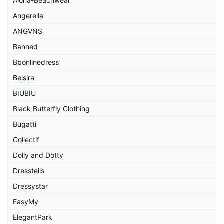
Aloha-Beachwear
Angerella
ANGVNS
Banned
Bbonlinedress
Belsira
BIUBIU
Black Butterfly Clothing
Bugatti
Collectif
Dolly and Dotty
Dresstells
Dressystar
EasyMy
ElegantPark