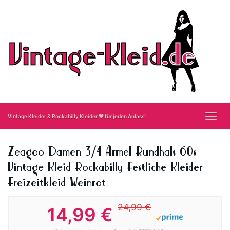
Skip
to
main
content
Toggl
Vintage Kleider & Rockabilly Kleider ❤ für jeden Anlass!
navig
Zeagoo Damen 3/4 Ärmel Rundhals 60s
Vintage Kleid Rockabilly Festliche Kleider
Freizeitkleid Weinrot
24,99 €
14,99 €