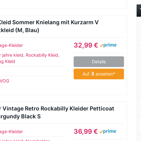
eid Sommer Knielang mit Kurzarm V
kleid (M, Blau)
32,99 €
age-Kleider
 jahre kleid
,
Rockabilly Kleid
,
g Kleid
Details
Auf
ansehen*
EVOG
ntage Retro Rockabilly Kleider Petticoat
urgundy Black S
36,99 €
age-Kleider