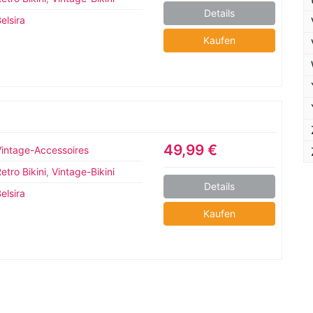
Details
elsira
Kaufen
49,99 €
Vintage-Accessoires
etro Bikini
,
Vintage-Bikini
Details
elsira
Kaufen