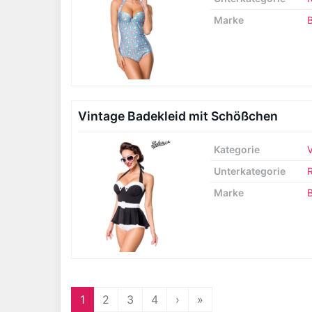
Marke
B
Vintage Badekleid mit Schößchen
Kategorie
Unterkategorie
R
Marke
B
1
2
3
4
›
»