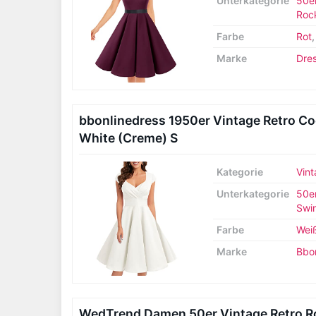
Unterkategorie
50er
Rock
Farbe
Rot
Marke
Dres
bbonlinedress 1950er Vintage Retro Coc
White (Creme) S
Kategorie
Vint
Unterkategorie
50er
Swin
Farbe
Wei
Marke
Bbo
WedTrend Damen 50er Vintage Retro Ro