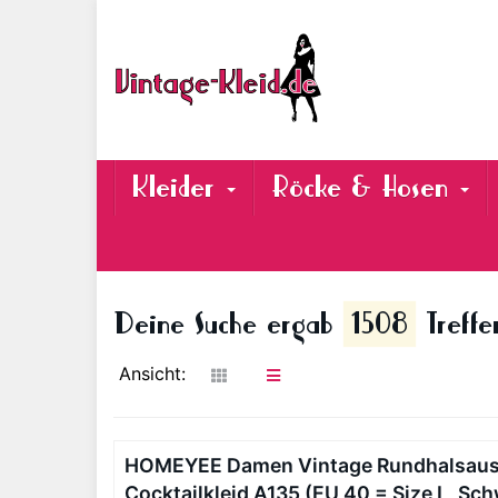
Skip
to
main
content
Kleider
Röcke & Hosen
Deine Suche ergab
1508
Treffe
Ansicht:
HOMEYEE Damen Vintage Rundhalsaussc
Cocktailkleid A135 (EU 40 = Size L, Sc