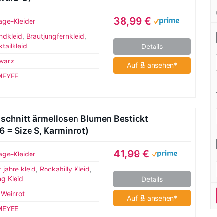
38,99 €
age-Kleider
ndkleid
,
Brautjungfernkleid
,
tailkleid
Details
warz
Auf
ansehen*
MEYEE
hnitt ärmellosen Blumen Bestickt
 = Size S, Karminrot)
41,99 €
age-Kleider
 jahre kleid
,
Rockabilly Kleid
,
g Kleid
Details
,
Weinrot
Auf
ansehen*
MEYEE