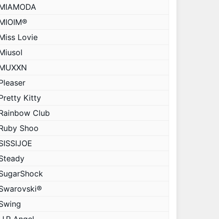
MIAMODA
MIOIM®
Miss Lovie
Miusol
MUXXN
Pleaser
Pretty Kitty
Rainbow Club
Ruby Shoo
SISSIJOE
Steady
SugarShock
Swarovski®
Swing