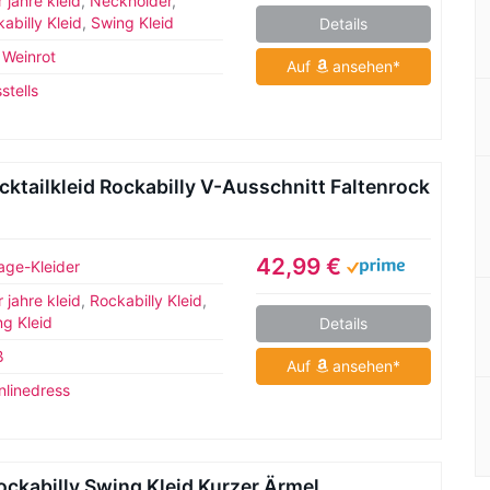
 jahre kleid
,
Neckholder
,
abilly Kleid
,
Swing Kleid
Details
,
Weinrot
Auf
ansehen*
stells
ktailkleid Rockabilly V-Ausschnitt Faltenrock
42,99 €
age-Kleider
 jahre kleid
,
Rockabilly Kleid
,
g Kleid
Details
ß
Auf
ansehen*
nlinedress
ckabilly Swing Kleid Kurzer Ärmel