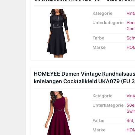
Kategorie
Vint
Unterkategorie
Abe
Cock
Farbe
Sch
Marke
HO
HOMEYEE Damen Vintage Rundhalsaussc
knielangen Cocktailkleid UKA079 (EU 36
Kategorie
Vint
Unterkategorie
50er
Swin
Farbe
Rot
Marke
HO