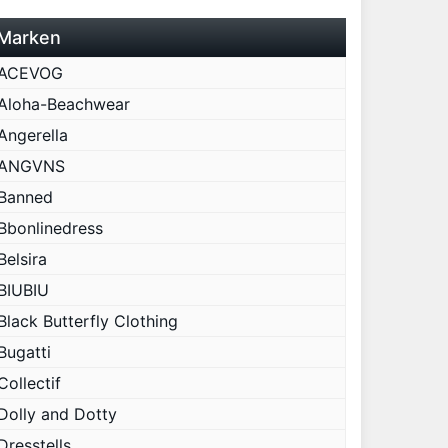
Marken
ACEVOG
Aloha-Beachwear
Angerella
ANGVNS
Banned
Bbonlinedress
Belsira
BIUBIU
Black Butterfly Clothing
Bugatti
Collectif
Dolly and Dotty
Dresstells