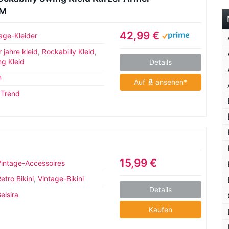
nM
42,99 €
age-Kleider
 jahre kleid
,
Rockabilly Kleid
,
g Kleid
Details
n
Auf
ansehen*
Trend
15,99 €
Vintage-Accessoires
etro Bikini
,
Vintage-Bikini
Details
elsira
Kaufen