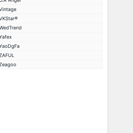
U.R Angel
Vintage
VKStar®
WedTrend
Yafex
YaoDgFa
ZAFUL
Zeagoo