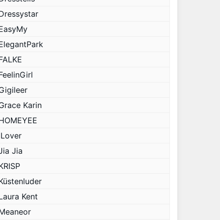
Dressystar
EasyMy
ElegantPark
FALKE
FeelinGirl
Gigileer
Grace Karin
HOMEYEE
iLover
Jia Jia
KRISP
Küstenluder
Laura Kent
Meaneor