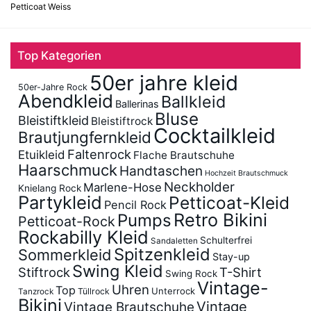
Petticoat Weiss
Top Kategorien
50er jahre kleid
50er-Jahre Rock
Abendkleid
Ballkleid
Ballerinas
Bluse
Bleistiftkleid
Bleistiftrock
Cocktailkleid
Brautjungfernkleid
Faltenrock
Etuikleid
Flache Brautschuhe
Haarschmuck
Handtaschen
Hochzeit Brautschmuck
Neckholder
Marlene-Hose
Knielang Rock
Partykleid
Petticoat-Kleid
Pencil Rock
Retro Bikini
Pumps
Petticoat-Rock
Rockabilly Kleid
Schulterfrei
Sandaletten
Spitzenkleid
Sommerkleid
Stay-up
Swing Kleid
Stiftrock
T-Shirt
Swing Rock
Vintage-
Uhren
Top
Unterrock
Tüllrock
Tanzrock
Bikini
Vintage
Vintage Brautschuhe