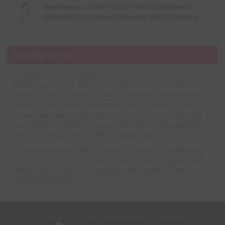
bbonlinedress 1950er Vintage Retro Cocktailkleid
Rockabilly V-Ausschnitt Faltenrock White (Creme) S
Bestellprozess
* Die Betreiber der Seiten nehmen am Amazon EU-
Partnerprogramm teil. Auf unseren Seiten werden durch Amazon
Werbeanzeigen und Links zur Seite von Amazon.de eingebunden, an
denen wir über Werbekostenerstattung Geld verdienen können.
Amazon setzt dazu Cookies ein, um die Herkunft der Bestellungen
nachvollziehen zu können. Dadurch kann Amazon erkennen, dass Sie
den Partnerlink auf unserer Website geklickt haben.
Die Speicherung von “Amazon-Cookies” erfolgt auf Grundlage von
Art. 6 lit. f DSGVO. Der Websitebetreiber hat hieran ein berechtigtes
Interesse, da nur durch die Cookies die Höhe seiner Affiliate-
Vergütung feststellbar ist.
Copyright 2017 - www.vintage-kleid.de | Gelistet bei