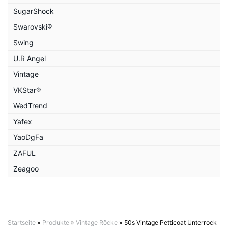
SugarShock
Swarovski®
Swing
U.R Angel
Vintage
VKStar®
WedTrend
Yafex
YaoDgFa
ZAFUL
Zeagoo
Startseite
»
Produkte
»
Vintage Röcke
»
50s Vintage Petticoat Unterrock