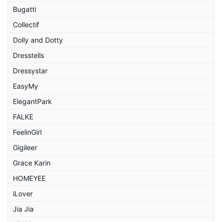
Bugatti
Collectif
Dolly and Dotty
Dresstells
Dressystar
EasyMy
ElegantPark
FALKE
FeelinGirl
Gigileer
Grace Karin
HOMEYEE
iLover
Jia Jia