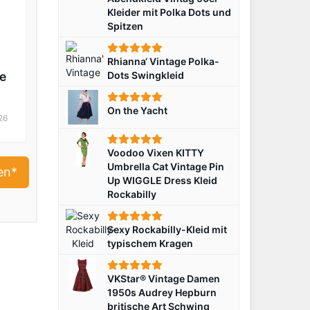
Kleider mit Polka Dots und
Spitzen
Rhianna‘ Vintage Polka-
e
Dots Swingkleid
On the Yacht
26
Voodoo Vixen KITTY
Umbrella Cat Vintage Pin
en*
Up WIGGLE Dress Kleid
Rockabilly
Sexy Rockabilly-Kleid mit
typischem Kragen
VKStar® Vintage Damen
1950s Audrey Hepburn
britische Art Schwing