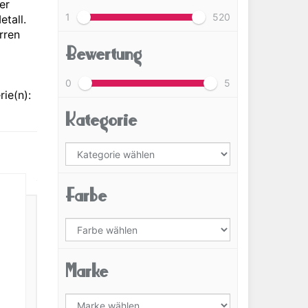
er
1
520
tall.
rren
Bewertung
0
5
ie(n):
Kategorie
Farbe
Marke