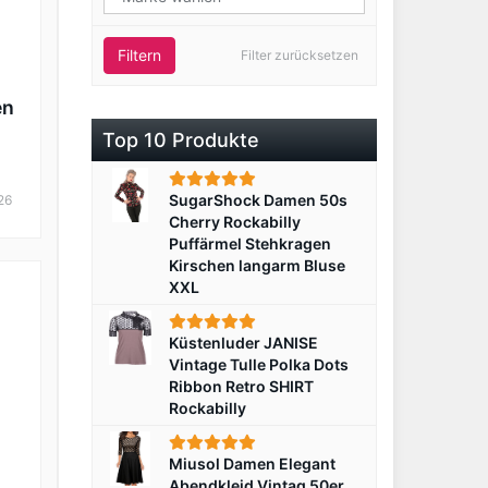
Filtern
Filter zurücksetzen
en
Top 10 Produkte
SugarShock Damen 50s
26
Cherry Rockabilly
Puffärmel Stehkragen
Kirschen langarm Bluse
XXL
Küstenluder JANISE
Vintage Tulle Polka Dots
Ribbon Retro SHIRT
Rockabilly
Miusol Damen Elegant
Abendkleid Vintag 50er