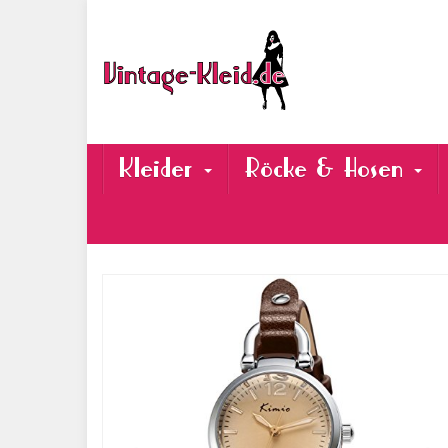
Skip
to
main
content
Kleider
Röcke & Hosen