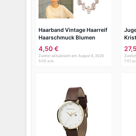
Haarband Vintage Haarreif
Juge
Haarschmuck Blumen
Kris
Blogger Boho Stirnband
Gold
4,50 €
27,
Hochzeit schumck
SC
Zuletzt aktualisiert am: August 6, 2026
Zuletz
5:00 a.m.
7:01 p