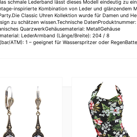
, das schmale Lederband lässt dieses Modell eindeutig zu ein
ntage-inspirierte Kombination von Leder und glänzendem Me
k Party.Die Classic Uhren Kollektion wurde für Damen und He
 Design zu schätzen wissen.Technische DatenProduktnummer:
nisches QuarzwerkGehäusematerial: MetallGehäuse
aterial: LederArmband (Länge/Breite): 204 / 8
bar/ATM): 1 – geeignet für Wasserspritzer oder RegenBatter