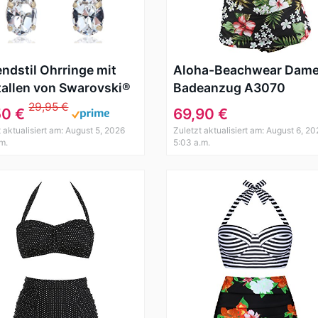
ndstil Ohrringe mit
Aloha-Beachwear Dam
tallen von Swarovski®
Badeanzug A3070
 Crystal NOBEL
Mehrfarbig Gr. 44
29,95 €
50 €
69,90 €
HMUCK
t aktualisiert am: August 5, 2026
Zuletzt aktualisiert am: August 6, 20
.m.
5:03 a.m.