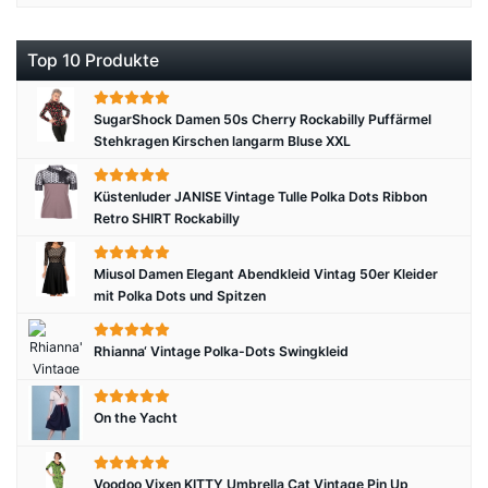
Top 10 Produkte
SugarShock Damen 50s Cherry Rockabilly Puffärmel
Stehkragen Kirschen langarm Bluse XXL
Küstenluder JANISE Vintage Tulle Polka Dots Ribbon
Retro SHIRT Rockabilly
Miusol Damen Elegant Abendkleid Vintag 50er Kleider
mit Polka Dots und Spitzen
Rhianna‘ Vintage Polka-Dots Swingkleid
On the Yacht
Voodoo Vixen KITTY Umbrella Cat Vintage Pin Up