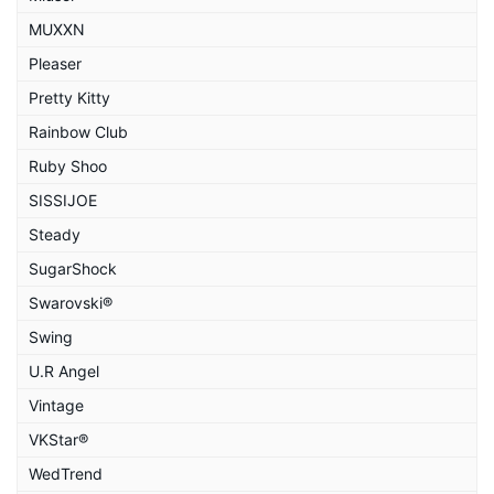
MUXXN
Pleaser
Pretty Kitty
Rainbow Club
Ruby Shoo
SISSIJOE
Steady
SugarShock
Swarovski®
Swing
U.R Angel
Vintage
VKStar®
WedTrend