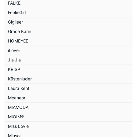
FALKE
FeelinGirl
Gigileer
Grace Karin
HOMEYEE
iLover
Jia Jia
KRISP
Küstenluder
Laura Kent
Meaneor
MIAMODA
MIOIM®
Miss Lovie
Miusol