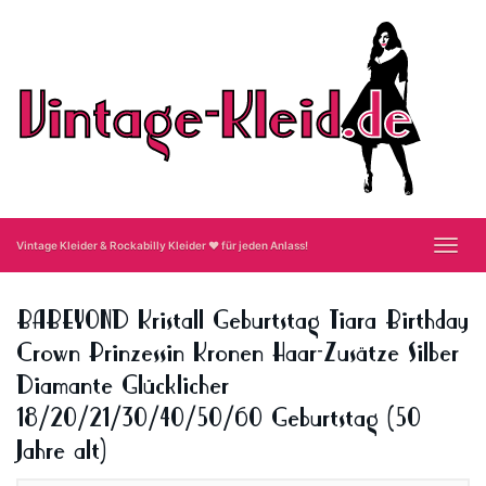
Skip
to
main
content
Toggl
Vintage Kleider & Rockabilly Kleider ❤ für jeden Anlass!
navig
BABEYOND Kristall Geburtstag Tiara Birthday
Crown Prinzessin Kronen Haar-Zusätze Silber
Diamante Glücklicher
18/20/21/30/40/50/60 Geburtstag (50
Jahre alt)