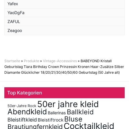
Yafex
YaoDgFa
ZAFUL
Zeagoo
Startseite
»
Produkte
»
Vintage-Accessoires
»
BABEYOND Kristall
Geburtstag Tiara Birthday Crown Prinzessin Kronen Haar-Zusätze Silber
Diamante Glücklicher 18/20/21/30/40/50/60 Geburtstag (50 Jahre alt)
Top Kategorien
50er jahre kleid
50er-Jahre Rock
Abendkleid
Ballkleid
Ballerinas
Bluse
Bleistiftkleid
Bleistiftrock
Cocktailkleid
Brautjungfernkleid