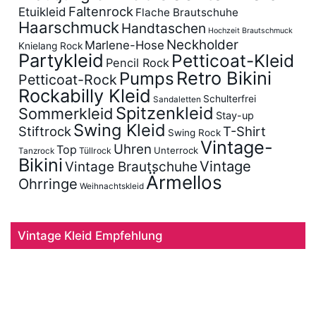
Faltenrock
Etuikleid
Flache Brautschuhe
Haarschmuck
Handtaschen
Hochzeit Brautschmuck
Neckholder
Marlene-Hose
Knielang Rock
Partykleid
Petticoat-Kleid
Pencil Rock
Retro Bikini
Pumps
Petticoat-Rock
Rockabilly Kleid
Schulterfrei
Sandaletten
Spitzenkleid
Sommerkleid
Stay-up
Swing Kleid
Stiftrock
T-Shirt
Swing Rock
Vintage-
Uhren
Top
Unterrock
Tüllrock
Tanzrock
Bikini
Vintage
Vintage Brautschuhe
Ärmellos
Ohrringe
Weihnachtskleid
Vintage Kleid Empfehlung