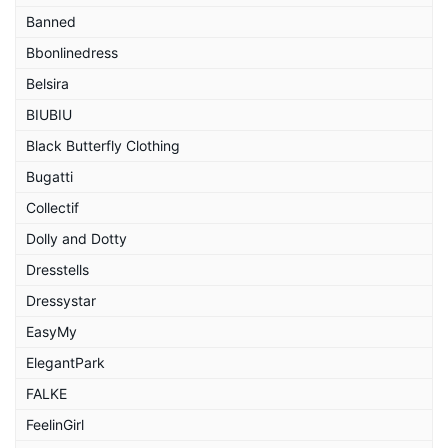
Banned
Bbonlinedress
Belsira
BIUBIU
Black Butterfly Clothing
Bugatti
Collectif
Dolly and Dotty
Dresstells
Dressystar
EasyMy
ElegantPark
FALKE
FeelinGirl