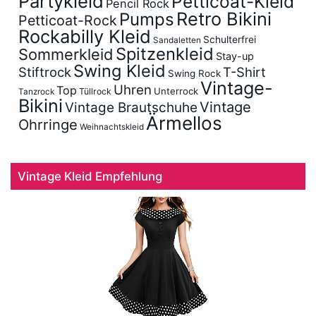
Partykleid
Petticoat-Kleid
Pencil Rock
Retro Bikini
Pumps
Petticoat-Rock
Rockabilly Kleid
Schulterfrei
Sandaletten
Spitzenkleid
Sommerkleid
Stay-up
Swing Kleid
Stiftrock
T-Shirt
Swing Rock
Vintage-
Uhren
Top
Unterrock
Tüllrock
Tanzrock
Bikini
Vintage
Vintage Brautschuhe
Ärmellos
Ohrringe
Weihnachtskleid
Vintage Kleid Empfehlung