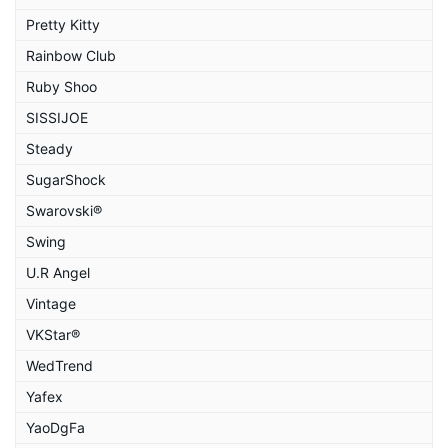
Pretty Kitty
Rainbow Club
Ruby Shoo
SISSIJOE
Steady
SugarShock
Swarovski®
Swing
U.R Angel
Vintage
VKStar®
WedTrend
Yafex
YaoDgFa