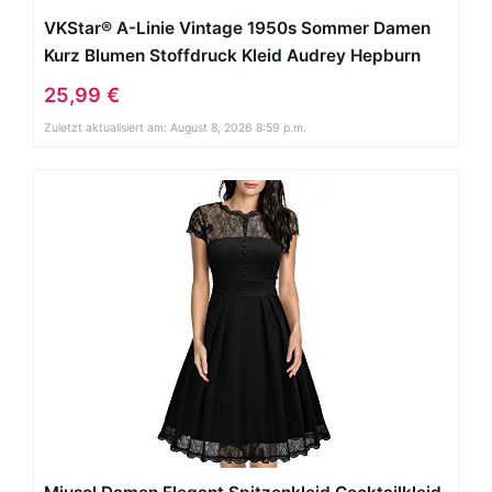
VKStar® A-Linie Vintage 1950s Sommer Damen
Kurz Blumen Stoffdruck Kleid Audrey Hepburn
Style Rockabilly Swing Abendkleid Cocktail
25,99 €
Partykleid Weiß und SchwarzXL
Zuletzt aktualisiert am: August 8, 2026 8:59 p.m.