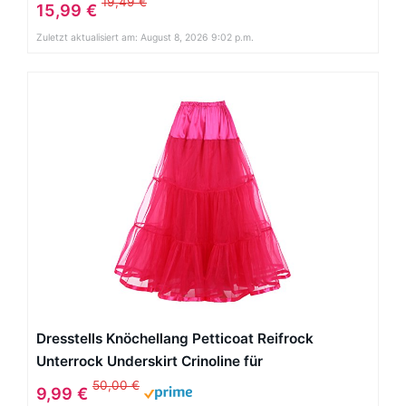
Mehrfarbengroß Unterröcke Hellblau
19,49 €
15,99 €
Zuletzt aktualisiert am: August 8, 2026 9:02 p.m.
Dresstells Knöchellang Petticoat Reifrock
Unterrock Underskirt Crinoline für
Hochzeitskleider Rose L-XL
50,00 €
9,99 €