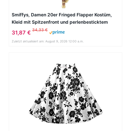
Smiffys, Damen 20er Fringed Flapper Kostüm,
Kleid mit Spitzenfront und perlenbesticktem
Saum, Größe: S, 33676
34,33 €
31,87 €
Zuletzt aktualisiert am: August 9, 2026 12:00 a.m.