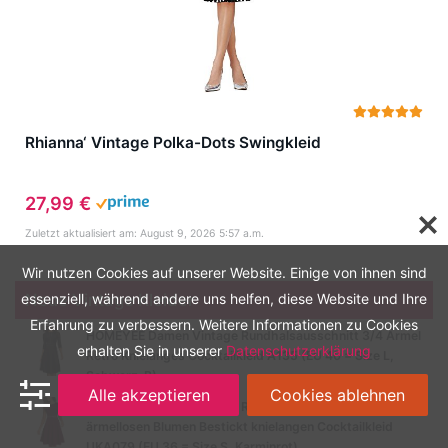
Rhianna‘ Vintage Polka-Dots Swingkleid
27,99 €
Zuletzt aktualisiert am: August 9, 2026 5:57 a.m.
Wir nutzen Cookies auf unserer Website. Einige von ihnen sind
essenziell, während andere uns helfen, diese Website und Ihre
Neue Vintage Kleider
Erfahrung zu verbessern. Weitere Informationen zu Cookies
HOMEYEE Damen Vintage Rundhalsausschnitt 3/4 Ärmel
erhalten Sie in unserer
Datenschutzerklärung
Retro Knielanges Cocktailkleid A135 (EU 40 = Size L,
Schwarz-B)
Alle akzeptieren
Cookies ablehnen
HOMEYEE Damen Vintage Rundhalsausschnitt
ärmellosen Blumen Bestickt knielangen Cocktailkleid
UKA079 (EU 36 = Size S, Karminrot)