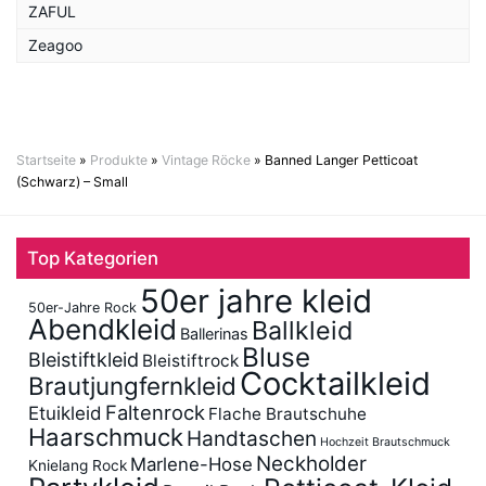
ZAFUL
Zeagoo
Startseite
»
Produkte
»
Vintage Röcke
»
Banned Langer Petticoat
(Schwarz) – Small
Top Kategorien
50er jahre kleid
50er-Jahre Rock
Abendkleid
Ballkleid
Ballerinas
Bluse
Bleistiftkleid
Bleistiftrock
Cocktailkleid
Brautjungfernkleid
Faltenrock
Etuikleid
Flache Brautschuhe
Haarschmuck
Handtaschen
Hochzeit Brautschmuck
Neckholder
Marlene-Hose
Knielang Rock