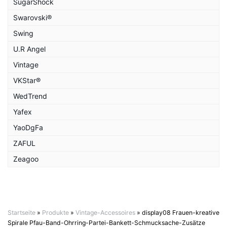
SugarShock
Swarovski®
Swing
U.R Angel
Vintage
VKStar®
WedTrend
Yafex
YaoDgFa
ZAFUL
Zeagoo
Startseite
»
Produkte
»
Vintage-Accessoires
»
display08 Frauen-kreative
Spirale Pfau-Band-Ohrring-Partei-Bankett-Schmucksache-Zusätze