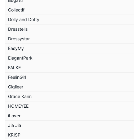
Bugatti
Collectif
Dolly and Dotty
Dresstells
Dressystar
EasyMy
ElegantPark
FALKE
FeelinGirl
Gigileer
Grace Karin
HOMEYEE
iLover
Jia Jia
KRISP