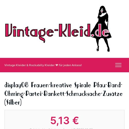
Skip
to
main
content
Toggl
Vintage Kleider & Rockabilly Kleider ❤ für jeden Anlass!
navig
display08 Frauen-kreative Spirale Pfau-Band-
Ohrring-Partei-Bankett-Schmucksache-Zusätze
(Silber)
5,13 €