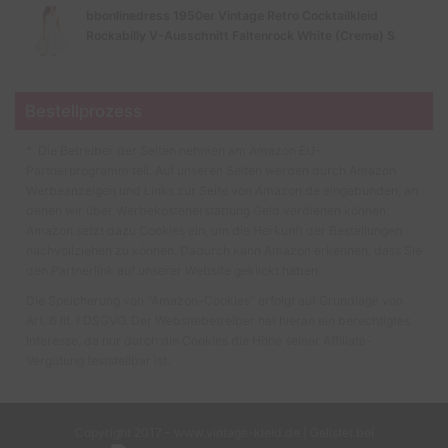
bbonlinedress 1950er Vintage Retro Cocktailkleid
Rockabilly V-Ausschnitt Faltenrock White (Creme) S
Bestellprozess
* Die Betreiber der Seiten nehmen am Amazon EU-
Partnerprogramm teil. Auf unseren Seiten werden durch Amazon
Werbeanzeigen und Links zur Seite von Amazon.de eingebunden, an
denen wir über Werbekostenerstattung Geld verdienen können.
Amazon setzt dazu Cookies ein, um die Herkunft der Bestellungen
nachvollziehen zu können. Dadurch kann Amazon erkennen, dass Sie
den Partnerlink auf unserer Website geklickt haben.
Die Speicherung von “Amazon-Cookies” erfolgt auf Grundlage von
Art. 6 lit. f DSGVO. Der Websitebetreiber hat hieran ein berechtigtes
Interesse, da nur durch die Cookies die Höhe seiner Affiliate-
Vergütung feststellbar ist.
Copyright 2017 - www.vintage-kleid.de | Gelistet bei