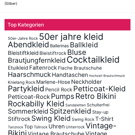
(Silber)
Top Kategorien
50er jahre kleid
50er-Jahre Rock
Abendkleid
Ballkleid
Ballerinas
Bluse
Bleistiftkleid
Bleistiftrock
Cocktailkleid
Brautjungfernkleid
Faltenrock
Etuikleid
Flache Brautschuhe
Haarschmuck
Handtaschen
Hochzeit Brautschmuck
Neckholder
Marlene-Hose
Knielang Rock
Partykleid
Petticoat-Kleid
Pencil Rock
Retro Bikini
Pumps
Petticoat-Rock
Rockabilly Kleid
Schulterfrei
Sandaletten
Spitzenkleid
Sommerkleid
Stay-up
Swing Kleid
Stiftrock
T-Shirt
Swing Rock
Vintage-
Uhren
Top
Unterrock
Tüllrock
Tanzrock
Bikini
Vintage
Vintage Brautschuhe