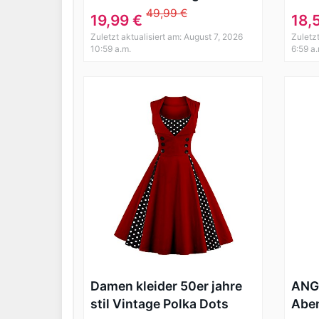
Abendkleid Brautjungfer
Sch
49,99 €
19,99 €
18,
Ballkleid Rundhals
Zuletzt aktualisiert am: August 7, 2026
Zuletzt
Langarm Stretch Kleider
10:59 a.m.
6:59 a
Schwarz Gr.L
Damen kleider 50er jahre
ANG
stil Vintage Polka Dots
Aben