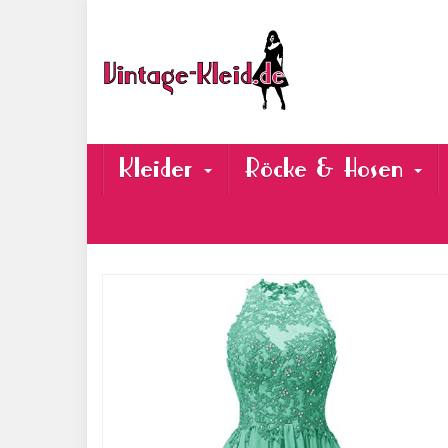
Skip
to
main
content
Kleider
Röcke & Hosen