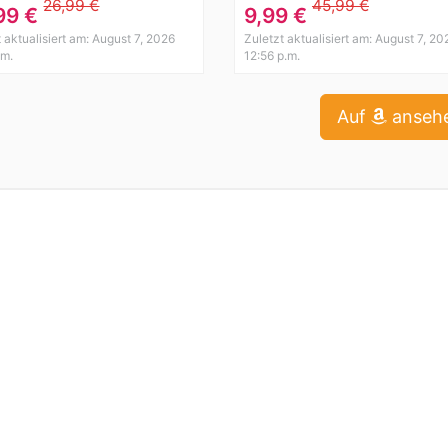
tailkleid Brautjungfer
Abenkleid Festlich
26,99 €
45,99 €
99 €
9,99 €
ant Langarm Knielang
Partykleid Blau Gr.36-4
 aktualisiert am: August 7, 2026
Zuletzt aktualisiert am: August 7, 20
y Polyester
(40 (M)., Blau)
.m.
12:56 p.m.
Auf
anseh