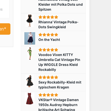
Kleider mit Polka Dots und
6
Spitzen
26
Rhianna‘ Vintage Polka-
Dots Swingkleid
en*
On the Yacht
Voodoo Vixen KITTY
Umbrella Cat Vintage Pin
Up WIGGLE Dress Kleid
Rockabilly
Sexy Rockabilly-Kleid mit
typischem Kragen
VKStar® Vintage Damen
1950s Audrey Hepburn
britische Art Schwing