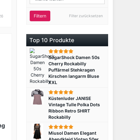
Filtern
Filter zurücksetzen
26
id
Top 10 Produkte
SugarShock Damen 50s
Cherry Rockabilly
Puffärmel Stehkragen
Kirschen langarm Bluse
XXL
Küstenluder JANISE
Vintage Tulle Polka Dots
Ribbon Retro SHIRT
Rockabilly
ng
Miusol Damen Elegant
Abendkleid Vintag 50er