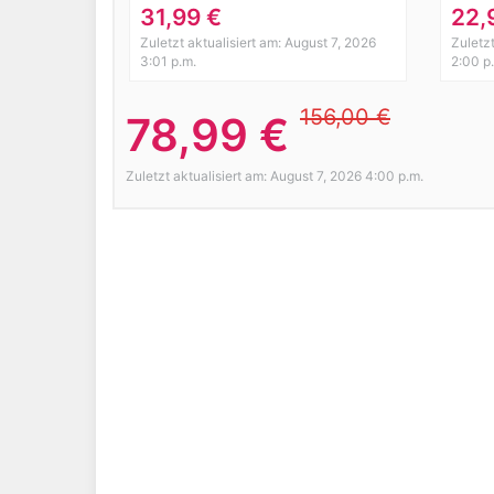
Knielang Wein Rot 4XL
Cock
31,99 €
22,
Eleg
Zuletzt aktualisiert am: August 7, 2026
Zuletzt
Part
3:01 p.m.
2:00 p
156,00 €
78,99 €
Zuletzt aktualisiert am: August 7, 2026 4:00 p.m.