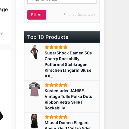
age
Filtern
Filter zurücksetzen
26
Top 10 Produkte
SugarShock Damen 50s
Cherry Rockabilly
Puffärmel Stehkragen
Kirschen langarm Bluse
XXL
Küstenluder JANISE
Vintage Tulle Polka Dots
Ribbon Retro SHIRT
Rockabilly
Miusol Damen Elegant
Abendkleid Vintag 50er