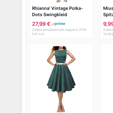
Rhianna‘ Vintage Polka-
Mius
Dots Swingkleid
Spit
Ruec
27,99 €
9,9
Cock
Zuletzt aktualisiert am: August 9, 2026
Zuletz
Lang
5:57 a.m.
10:58 
Gro