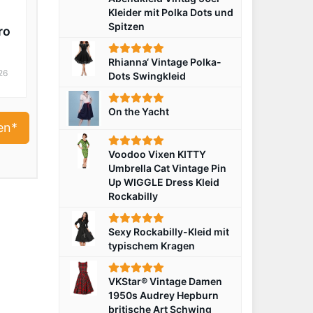
Kleider mit Polka Dots und
Spitzen
ro
ty
Rhianna‘ Vintage Polka-
26
Dots Swingkleid
On the Yacht
en*
Voodoo Vixen KITTY
Umbrella Cat Vintage Pin
Up WIGGLE Dress Kleid
Rockabilly
Sexy Rockabilly-Kleid mit
typischem Kragen
VKStar® Vintage Damen
1950s Audrey Hepburn
britische Art Schwing