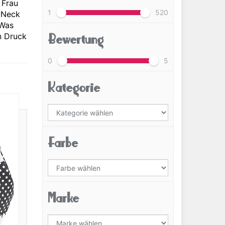
 Frau
1
520
O-Neck
 Was
Bewertung
n Druck
0
5
Kategorie
Farbe
Marke