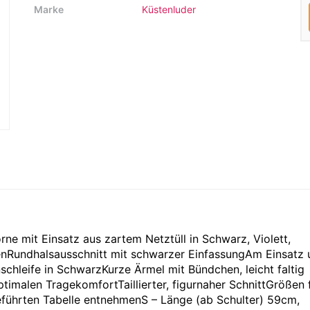
Marke
Küstenluder
ne mit Einsatz aus zartem Netztüll in Schwarz, Violett,
enRundhalsausschnitt mit schwarzer EinfassungAm Einsatz 
schleife in SchwarzKurze Ärmel mit Bündchen, leicht faltig
timalen TragekomfortTaillierter, figurnaher SchnittGrößen f
führten Tabelle entnehmenS – Länge (ab Schulter) 59cm,