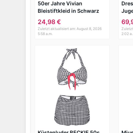
50er Jahre Vivian
Dres
Bleistiftkleid in Schwarz
Juge
Brau
24,98 €
69,
Klei
Zuletzt aktualisiert am: August 8, 2026
Zuletz
5:58 a.m.
2:02 a
Küstenluder BECKIE 50s
Mius