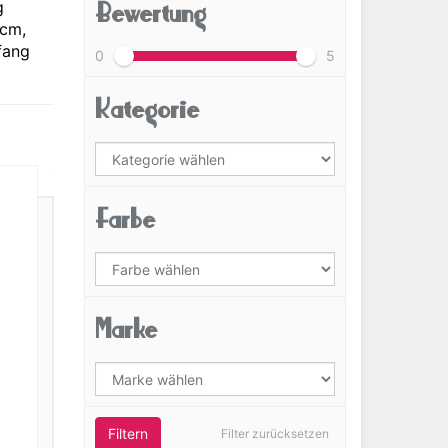
Bewertung
g
4cm,
fang
0
5
Kategorie
Farbe
Marke
Filtern
Filter zurücksetzen