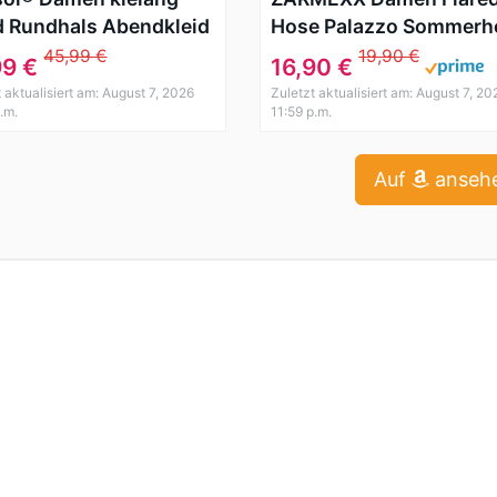
d Rundhals Abendkleid
Hose Palazzo Sommerh
ag 50er Jahr
Marlenehose Patchwor
45,99 €
19,90 €
99 €
16,90 €
abilly Partykleid
Print
 aktualisiert am: August 7, 2026
Zuletzt aktualisiert am: August 7, 20
arz Gr.36-46
.m.
11:59 p.m.
Auf
anseh