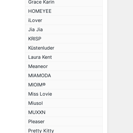
Grace Karin
HOMEYEE
iLover
Jia Jia
KRISP
Küstenluder
Laura Kent
Meaneor
MIAMODA
MIOIM®
Miss Lovie
Miusol
MUXXN
Pleaser
Pretty Kitty