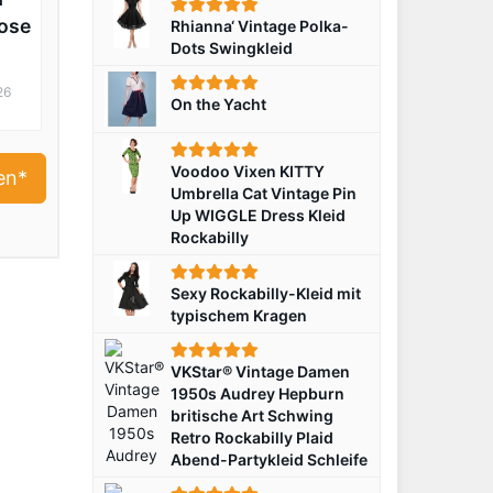
ose
Rhianna‘ Vintage Polka-
Dots Swingkleid
k-
26
On the Yacht
Voodoo Vixen KITTY
en*
Umbrella Cat Vintage Pin
Up WIGGLE Dress Kleid
Rockabilly
Sexy Rockabilly-Kleid mit
typischem Kragen
VKStar® Vintage Damen
1950s Audrey Hepburn
britische Art Schwing
Retro Rockabilly Plaid
Abend-Partykleid Schleife