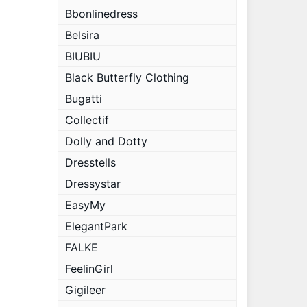
Bbonlinedress
Belsira
BIUBIU
Black Butterfly Clothing
Bugatti
Collectif
Dolly and Dotty
Dresstells
Dressystar
EasyMy
ElegantPark
FALKE
FeelinGirl
Gigileer