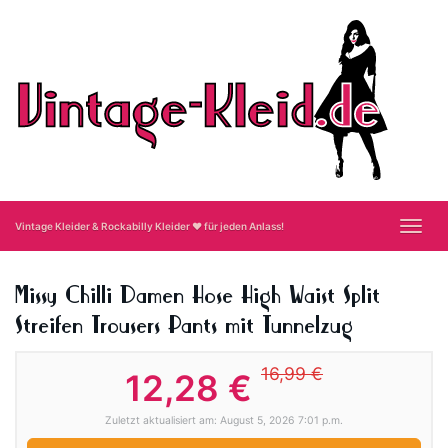
Skip
to
main
content
Toggl
Vintage Kleider & Rockabilly Kleider ❤ für jeden Anlass!
navig
Missy Chilli Damen Hose High Waist Split
Streifen Trousers Pants mit Tunnelzug
16,99 €
12,28 €
Zuletzt aktualisiert am: August 5, 2026 7:01 p.m.