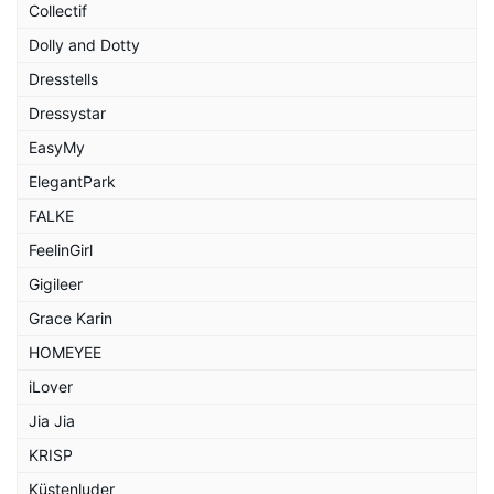
Collectif
Dolly and Dotty
Dresstells
Dressystar
EasyMy
ElegantPark
FALKE
FeelinGirl
Gigileer
Grace Karin
HOMEYEE
iLover
Jia Jia
KRISP
Küstenluder