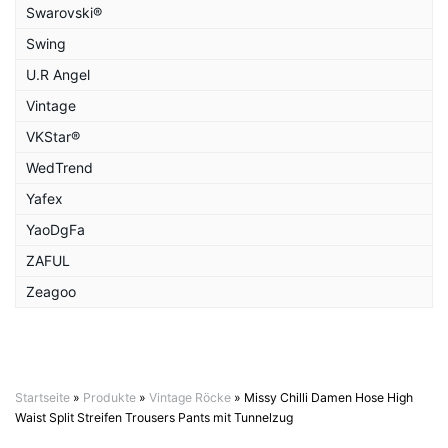
Swarovski®
Swing
U.R Angel
Vintage
VKStar®
WedTrend
Yafex
YaoDgFa
ZAFUL
Zeagoo
Startseite
»
Produkte
»
Vintage Röcke
»
Missy Chilli Damen Hose High
Waist Split Streifen Trousers Pants mit Tunnelzug