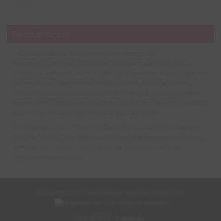
Bestellprozess
* Die Betreiber der Seiten nehmen am Amazon EU-
Partnerprogramm teil. Auf unseren Seiten werden durch Amazon
Werbeanzeigen und Links zur Seite von Amazon.de eingebunden, an
denen wir über Werbekostenerstattung Geld verdienen können.
Amazon setzt dazu Cookies ein, um die Herkunft der Bestellungen
nachvollziehen zu können. Dadurch kann Amazon erkennen, dass Sie
den Partnerlink auf unserer Website geklickt haben.
Die Speicherung von “Amazon-Cookies” erfolgt auf Grundlage von
Art. 6 lit. f DSGVO. Der Websitebetreiber hat hieran ein berechtigtes
Interesse, da nur durch die Cookies die Höhe seiner Affiliate-
Vergütung feststellbar ist.
Copyright 2017 - www.vintage-kleid.de | Gelistet bei
Datenschutz
Impressum