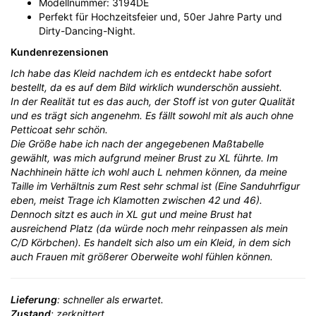
Modellnummer: 3194DE
Perfekt für Hochzeitsfeier und, 50er Jahre Party und
Dirty-Dancing-Night.
Kundenrezensionen
Ich habe das Kleid nachdem ich es entdeckt habe sofort
bestellt, da es auf dem Bild wirklich wunderschön aussieht.
In der Realität tut es das auch, der Stoff ist von guter Qualität
und es trägt sich angenehm. Es fällt sowohl mit als auch ohne
Petticoat sehr schön.
Die Größe habe ich nach der angegebenen Maßtabelle
gewählt, was mich aufgrund meiner Brust zu XL führte. Im
Nachhinein hätte ich wohl auch L nehmen können, da meine
Taille im Verhältnis zum Rest sehr schmal ist (Eine Sanduhrfigur
eben, meist Trage ich Klamotten zwischen 42 und 46).
Dennoch sitzt es auch in XL gut und meine Brust hat
ausreichend Platz (da würde noch mehr reinpassen als mein
C/D Körbchen). Es handelt sich also um ein Kleid, in dem sich
auch Frauen mit größerer Oberweite wohl fühlen können.
Lieferung
: schneller als erwartet.
Zustand
: zerknittert