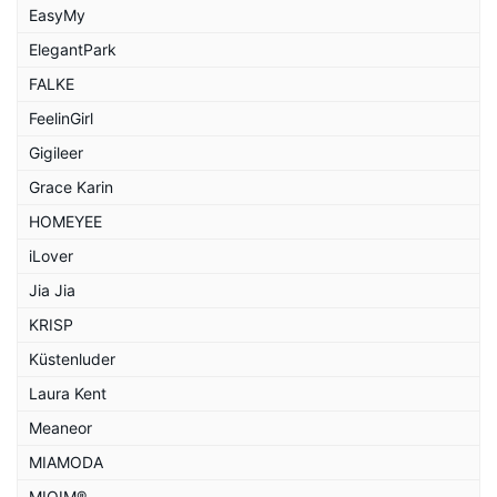
EasyMy
ElegantPark
FALKE
FeelinGirl
Gigileer
Grace Karin
HOMEYEE
iLover
Jia Jia
KRISP
Küstenluder
Laura Kent
Meaneor
MIAMODA
MIOIM®