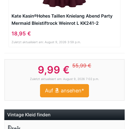
Kate Kasin®Hohes Taillen Knielang Abend Party
Mermaid Bleistiftrock Weinrot L KK241-2
18,95 €
Zuletzt aktualisiert am: August 9, 2026 3:59 p.m.
55,99 €
9,99 €
Zuletzt aktualisiert am: August 9, 2026 7:02 p.m.
Auf
ansehen*
Vintage Kleid finden
Preis