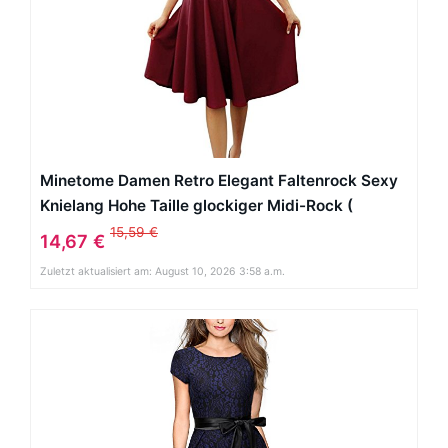
Minetome Damen Retro Elegant Faltenrock Sexy
Knielang Hohe Taille glockiger Midi-Rock (
Weinrot EU M )
15,59 €
14,67 €
Zuletzt aktualisiert am: August 10, 2026 3:58 a.m.