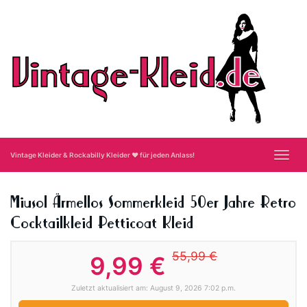
Skip
to
main
content
Toggl
Vintage Kleider & Rockabilly Kleider ❤ für jeden Anlass!
navig
Miusol Ärmellos Sommerkleid 50er Jahre Retro
Cocktailkleid Petticoat Kleid
55,99 €
9,99 €
Zuletzt aktualisiert am: August 9, 2026 7:02 p.m.