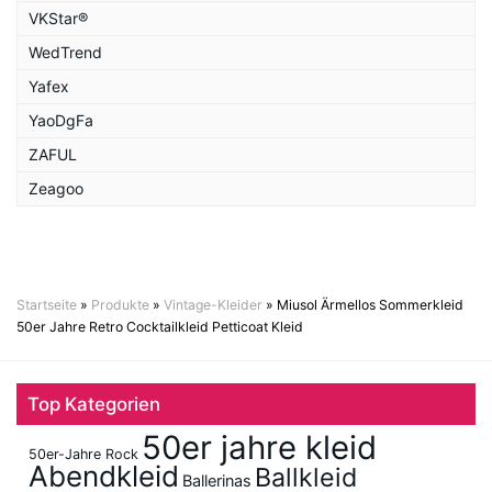
VKStar®
WedTrend
Yafex
YaoDgFa
ZAFUL
Zeagoo
Startseite
»
Produkte
»
Vintage-Kleider
»
Miusol Ärmellos Sommerkleid
50er Jahre Retro Cocktailkleid Petticoat Kleid
Top Kategorien
50er jahre kleid
50er-Jahre Rock
Abendkleid
Ballkleid
Ballerinas