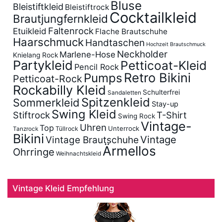
Bluse
Bleistiftkleid
Bleistiftrock
Cocktailkleid
Brautjungfernkleid
Faltenrock
Etuikleid
Flache Brautschuhe
Haarschmuck
Handtaschen
Hochzeit Brautschmuck
Neckholder
Marlene-Hose
Knielang Rock
Partykleid
Petticoat-Kleid
Pencil Rock
Retro Bikini
Pumps
Petticoat-Rock
Rockabilly Kleid
Schulterfrei
Sandaletten
Spitzenkleid
Sommerkleid
Stay-up
Swing Kleid
Stiftrock
T-Shirt
Swing Rock
Vintage-
Uhren
Top
Unterrock
Tüllrock
Tanzrock
Bikini
Vintage
Vintage Brautschuhe
Ärmellos
Ohrringe
Weihnachtskleid
Vintage Kleid Empfehlung