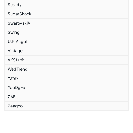
Steady
SugarShock
Swarovski®
Swing
U.R Angel
Vintage
VKStar®
WedTrend
Yafex
YaoDgFa
ZAFUL
Zeagoo