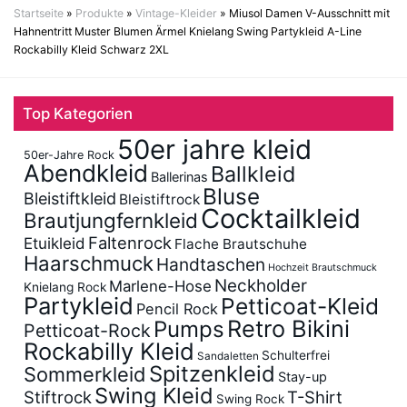
Startseite
»
Produkte
»
Vintage-Kleider
»
Miusol Damen V-Ausschnitt mit
Hahnentritt Muster Blumen Ärmel Knielang Swing Partykleid A-Line
Rockabilly Kleid Schwarz 2XL
Top Kategorien
50er jahre kleid
50er-Jahre Rock
Abendkleid
Ballkleid
Ballerinas
Bluse
Bleistiftkleid
Bleistiftrock
Cocktailkleid
Brautjungfernkleid
Faltenrock
Etuikleid
Flache Brautschuhe
Haarschmuck
Handtaschen
Hochzeit Brautschmuck
Neckholder
Marlene-Hose
Knielang Rock
Partykleid
Petticoat-Kleid
Pencil Rock
Retro Bikini
Pumps
Petticoat-Rock
Rockabilly Kleid
Schulterfrei
Sandaletten
Spitzenkleid
Sommerkleid
Stay-up
Swing Kleid
Stiftrock
T-Shirt
Swing Rock