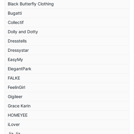
Black Butterfly Clothing
Bugatti
Collectif
Dolly and Dotty
Dresstells
Dressystar
EasyMy
ElegantPark
FALKE
FeelinGirl
Gigileer
Grace Karin
HOMEYEE
iLover
Jia Jia