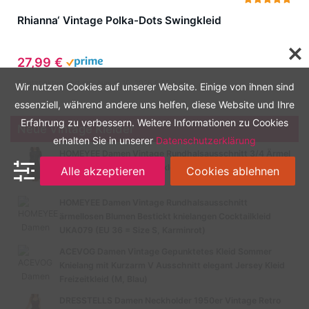
Rhianna‘ Vintage Polka-Dots Swingkleid
27,99 €
Zuletzt aktualisiert am: August 10, 2026 6:59 a.m.
Wir nutzen Cookies auf unserer Website. Einige von ihnen sind
essenziell, während andere uns helfen, diese Website und Ihre
Erfahrung zu verbessern. Weitere Informationen zu Cookies
Neue Vintage Kleider
erhalten Sie in unserer
Datenschutzerklärung
HOMEYEE Damen Vintage Rundhalsausschnitt 3/4 Ärmel
Retro Knielanges Cocktailkleid A135 (EU 40 = Size L,
Alle akzeptieren
Cookies ablehnen
Schwarz-B)
HOMEYEE Damen Vintage Rundhalsausschnitt
ärmellosen Blumen Bestickt knielangen Cocktailkleid
UKA079 (EU 36 = Size S, Karminrot)
ACEVOG Damen Vintage Gepunktetes Kleid Sommer
Knielang mit Kurzarm V Ausschnitt elegant Jersey Kleid
Freizeitkleid (M, Blau)
DRESSTELLS Damen Neckholder 1950er Vintage Retro