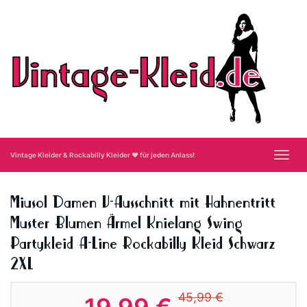
Skip
to
main
content
Toggl
Vintage Kleider & Rockabilly Kleider ❤ für jeden Anlass!
navig
Miusol Damen V-Ausschnitt mit Hahnentritt
Muster Blumen Ärmel Knielang Swing
Partykleid A-Line Rockabilly Kleid Schwarz
2XL
45,99 €