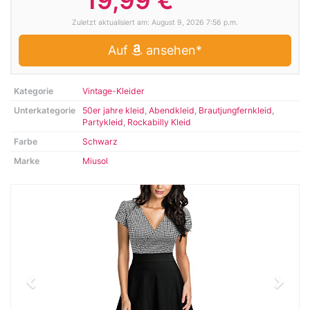
19,99 €
Zuletzt aktualisiert am: August 9, 2026 7:56 p.m.
Auf
ansehen*
Kategorie
Vintage-Kleider
Unterkategorie
50er jahre kleid
,
Abendkleid
,
Brautjungfernkleid
,
Partykleid
,
Rockabilly Kleid
Farbe
Schwarz
Marke
Miusol