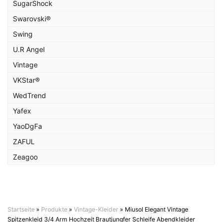
SugarShock
Swarovski®
Swing
U.R Angel
Vintage
VKStar®
WedTrend
Yafex
YaoDgFa
ZAFUL
Zeagoo
Startseite
»
Produkte
»
Vintage-Kleider
»
Miusol Elegant Vintage
Spitzenkleid 3/4 Arm Hochzeit Brautjungfer Schleife Abendkleider