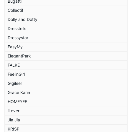
Bugatti
Collectif
Dolly and Dotty
Dresstells
Dressystar
EasyMy
ElegantPark
FALKE
FeelinGirl
Gigileer
Grace Karin
HOMEYEE
iLover
Jia Jia
KRISP