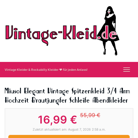
Skip
to
main
content
Toggl
Vintage Kleider & Rockabilly Kleider ❤ für jeden Anlass!
navig
Miusol Elegant Vintage Spitzenkleid 3/4 Arm
Hochzeit Brautjungfer Schleife Abendkleider
55,99 €
16,99 €
Zuletzt aktualisiert am: August 7, 2026 2:58 a.m.