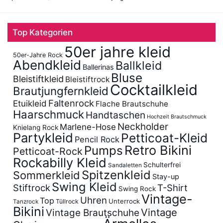
Top Kategorien
50er jahre kleid
50er-Jahre Rock
Abendkleid
Ballkleid
Ballerinas
Bluse
Bleistiftkleid
Bleistiftrock
Cocktailkleid
Brautjungfernkleid
Faltenrock
Etuikleid
Flache Brautschuhe
Haarschmuck
Handtaschen
Hochzeit Brautschmuck
Neckholder
Marlene-Hose
Knielang Rock
Partykleid
Petticoat-Kleid
Pencil Rock
Retro Bikini
Pumps
Petticoat-Rock
Rockabilly Kleid
Schulterfrei
Sandaletten
Spitzenkleid
Sommerkleid
Stay-up
Swing Kleid
Stiftrock
T-Shirt
Swing Rock
Vintage-
Uhren
Top
Unterrock
Tüllrock
Tanzrock
Bikini
Vintage
Vintage Brautschuhe