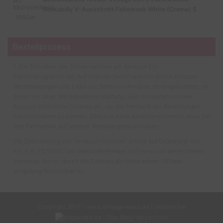
Rockabilly V-Ausschnitt Faltenrock White (Creme) S
Bestellprozess
* Die Betreiber der Seiten nehmen am Amazon EU-
Partnerprogramm teil. Auf unseren Seiten werden durch Amazon
Werbeanzeigen und Links zur Seite von Amazon.de eingebunden, an
denen wir über Werbekostenerstattung Geld verdienen können.
Amazon setzt dazu Cookies ein, um die Herkunft der Bestellungen
nachvollziehen zu können. Dadurch kann Amazon erkennen, dass Sie
den Partnerlink auf unserer Website geklickt haben.
Die Speicherung von “Amazon-Cookies” erfolgt auf Grundlage von
Art. 6 lit. f DSGVO. Der Websitebetreiber hat hieran ein berechtigtes
Interesse, da nur durch die Cookies die Höhe seiner Affiliate-
Vergütung feststellbar ist.
Copyright 2017 - www.vintage-kleid.de | Gelistet bei