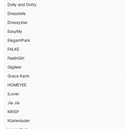
Dolly and Dotty
Dresstells
Dressystar
EasyMy
ElegantPark
FALKE
FeelinGirl
Gigileer
Grace Karin
HOMEYEE
iLover
Jia Jia
KRISP
Küstenluder