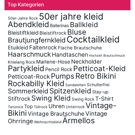
Top Kategorien
50er jahre kleid
50er-Jahre Rock
Abendkleid
Ballkleid
Ballerinas
Bluse
Bleistiftkleid
Bleistiftrock
Cocktailkleid
Brautjungfernkleid
Faltenrock
Etuikleid
Flache Brautschuhe
Haarschmuck
Handtaschen
Hochzeit Brautschmuck
Neckholder
Marlene-Hose
Knielang Rock
Partykleid
Petticoat-Kleid
Pencil Rock
Retro Bikini
Pumps
Petticoat-Rock
Rockabilly Kleid
Schulterfrei
Sandaletten
Spitzenkleid
Sommerkleid
Stay-up
Swing Kleid
Stiftrock
T-Shirt
Swing Rock
Vintage-
Uhren
Top
Unterrock
Tüllrock
Tanzrock
Bikini
Vintage
Vintage Brautschuhe
Ärmellos
Ohrringe
Weihnachtskleid