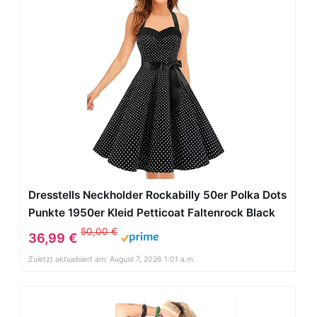
Dresstells Neckholder Rockabilly 50er Polka Dots
Punkte 1950er Kleid Petticoat Faltenrock Black
Small White Dot L
50,00 €
36,99 €
Zuletzt aktualisiert am: August 7, 2026 1:01 a.m.