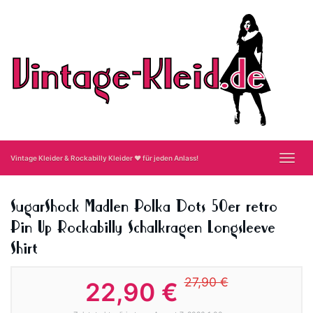
Skip
to
main
content
Toggl
Vintage Kleider & Rockabilly Kleider ❤ für jeden Anlass!
navig
SugarShock Madlen Polka Dots 50er retro
Pin Up Rockabilly Schalkragen Longsleeve
Shirt
27,90 €
22,90 €