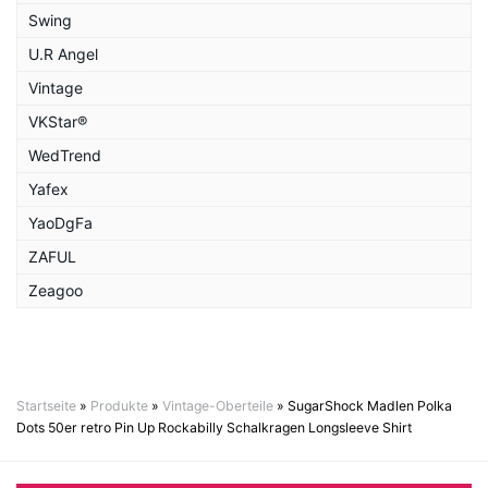
Swing
U.R Angel
Vintage
VKStar®
WedTrend
Yafex
YaoDgFa
ZAFUL
Zeagoo
Startseite
»
Produkte
»
Vintage-Oberteile
»
SugarShock Madlen Polka
Dots 50er retro Pin Up Rockabilly Schalkragen Longsleeve Shirt