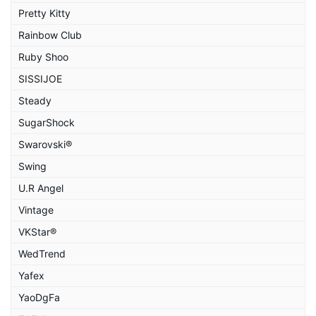
Pretty Kitty
Rainbow Club
Ruby Shoo
SISSIJOE
Steady
SugarShock
Swarovski®
Swing
U.R Angel
Vintage
VKStar®
WedTrend
Yafex
YaoDgFa