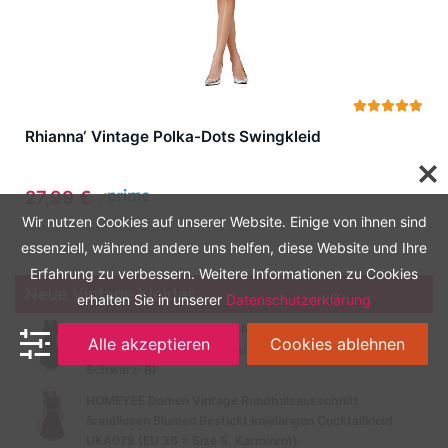
Rhianna‘ Vintage Polka-Dots Swingkleid
27,99 €
Wir nutzen Cookies auf unserer Website. Einige von ihnen sind
Zuletzt aktualisiert am: August 7, 2026 3:57 a.m.
essenziell, während andere uns helfen, diese Website und Ihre
Erfahrung zu verbessern. Weitere Informationen zu Cookies
Neue Vintage Kleider
erhalten Sie in unserer
Datenschutzerklärung
HOMEYEE Damen Vintage Rundhalsausschnitt 3/4 Ärmel
Alle akzeptieren
Cookies ablehnen
Retro Knielanges Cocktailkleid A135 (EU 40 = Size L,
Schwarz-B)
HOMEYEE Damen Vintage Rundhalsausschnitt
ärmellosen Blumen Bestickt knielangen Cocktailkleid
UKA079 (EU 36 = Size S, Karminrot)