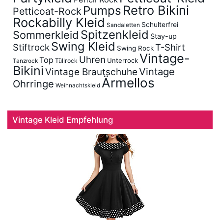
Retro Bikini
Pumps
Petticoat-Rock
Rockabilly Kleid
Schulterfrei
Sandaletten
Spitzenkleid
Sommerkleid
Stay-up
Swing Kleid
Stiftrock
T-Shirt
Swing Rock
Vintage-
Uhren
Top
Unterrock
Tüllrock
Tanzrock
Bikini
Vintage
Vintage Brautschuhe
Ärmellos
Ohrringe
Weihnachtskleid
Vintage Kleid Empfehlung