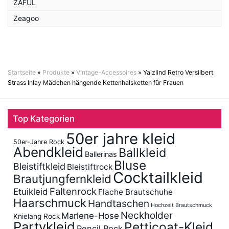
ZAFUL
Zeagoo
Startseite
»
Produkte
»
Vintage-Accessoires
»
Yaizlind Retro Versilbert
Strass Inlay Mädchen hängende Kettenhalsketten für Frauen
Top Kategorien
50er jahre kleid
50er-Jahre Rock
Abendkleid
Ballkleid
Ballerinas
Bluse
Bleistiftkleid
Bleistiftrock
Cocktailkleid
Brautjungfernkleid
Faltenrock
Etuikleid
Flache Brautschuhe
Haarschmuck
Handtaschen
Hochzeit Brautschmuck
Neckholder
Marlene-Hose
Knielang Rock
Partykleid
Petticoat-Kleid
Pencil Rock