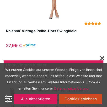
Rhianna‘ Vintage Polka-Dots Swingkleid
27,99 €
Neue Vintage Kleider
Wir nutzen Cookies auf unserer Website. Einige von ihnen sind
HOMEYEE Damen Vintage Rundhalsausschnitt 3/4 Ärmel
essenziell, während andere uns helfen, diese Website und Ihre
Retro Knielanges Cocktailkleid A135 (EU 40 = Size L,
Erfahrung zu verbessern. Weitere Informationen zu Cookies
Schwarz-B)
erhalten Sie in unserer
Datenschutzerklärung
HOMEYEE Damen Vintage Rundhalsausschnitt
ärmellosen Blumen Bestickt knielangen Cocktailkleid
Alle akzeptieren
Cookies ablehnen
UKA079 (EU 36 = Size S, Karminrot)