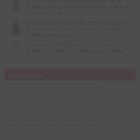
ACEVOG Damen Vintage Gepunktetes Kleid Sommer
Knielang mit Kurzarm V Ausschnitt elegant Jersey Kleid
Freizeitkleid (M, Blau)
DRESSTELLS Damen Neckholder 1950er Vintage Retro
Rockabilly Kleider Petticoat Faltenrock Cocktail Festliche
Kleider Burgundy Black S
bbonlinedress 1950er Vintage Retro Cocktailkleid
Rockabilly V-Ausschnitt Faltenrock White (Creme) S
Bestellprozess
* Die Betreiber der Seiten nehmen am Amazon EU-
Partnerprogramm teil. Auf unseren Seiten werden durch Amazon
Werbeanzeigen und Links zur Seite von Amazon.de eingebunden, an
denen wir über Werbekostenerstattung Geld verdienen können.
Amazon setzt dazu Cookies ein, um die Herkunft der Bestellungen
nachvollziehen zu können. Dadurch kann Amazon erkennen, dass Sie
den Partnerlink auf unserer Website geklickt haben.
Die Speicherung von “Amazon-Cookies” erfolgt auf Grundlage von