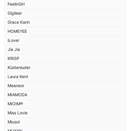
FeelinGirl
Gigileer
Grace Karin
HOMEYEE
iLover
Jia Jia
KRISP
Küstenluder
Laura Kent
Meaneor
MIAMODA
MIOIM®
Miss Lovie
Miusol
MUXXN