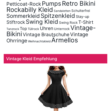
Retro Bikini
Pumps
Petticoat-Rock
Rockabilly Kleid
Schulterfrei
Sandaletten
Spitzenkleid
Sommerkleid
Stay-up
Swing Kleid
Stiftrock
T-Shirt
Swing Rock
Vintage-
Uhren
Top
Unterrock
Tüllrock
Tanzrock
Bikini
Vintage
Vintage Brautschuhe
Ärmellos
Ohrringe
Weihnachtskleid
Vintage Kleid Empfehlung