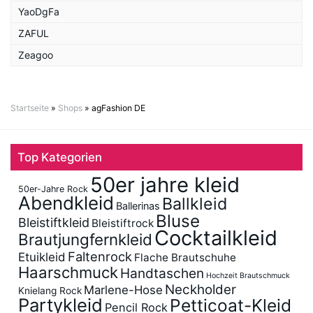
YaoDgFa
ZAFUL
Zeagoo
Startseite
»
Shops
»
agFashion DE
Top Kategorien
50er jahre kleid
50er-Jahre Rock
Abendkleid
Ballkleid
Ballerinas
Bluse
Bleistiftkleid
Bleistiftrock
Cocktailkleid
Brautjungfernkleid
Faltenrock
Etuikleid
Flache Brautschuhe
Haarschmuck
Handtaschen
Hochzeit Brautschmuck
Neckholder
Marlene-Hose
Knielang Rock
Partykleid
Petticoat-Kleid
Pencil Rock