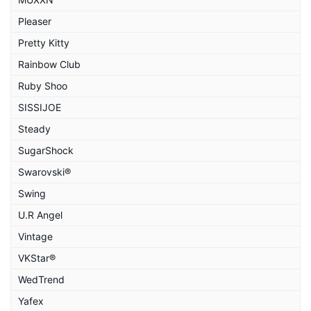
Pleaser
Pretty Kitty
Rainbow Club
Ruby Shoo
SISSIJOE
Steady
SugarShock
Swarovski®
Swing
U.R Angel
Vintage
VKStar®
WedTrend
Yafex