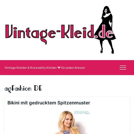
Skip
to
main
content
Toggl
Vintage Kleider & Rockabilly Kleider ❤ für jeden Anlass!
navig
agFashion DE
Bikini mit gedrucktem Spitzenmuster