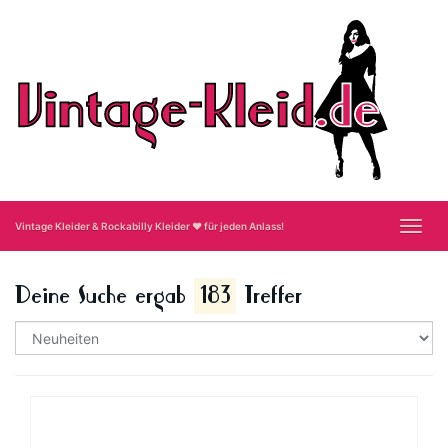
Skip
to
main
content
Toggl
Vintage Kleider & Rockabilly Kleider ❤ für jeden Anlass!
navig
Deine Suche ergab
183
Treffer